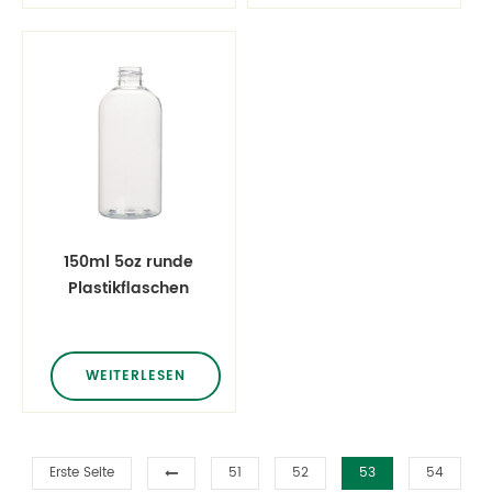
150ml 5oz runde
Plastikflaschen
leeren
pharmazeutische
Flaschen
WEITERLESEN
Erste Seite
51
52
53
54