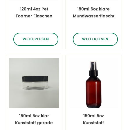
120ml 4oz Pet
180ml 6oz klare
Foamer Flaschen
Mundwasserflaschen
mit 42-410
für Haustiere
Halsgröße
WEITERLESEN
WEITERLESEN
150ml 5oz klar
150ml 5oz
Kunststoff gerade
Kunststoff
mit schwarzem
Bernsteinflaschen