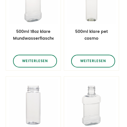
500ml 18oz klare
500ml klare pet
Mundwasserflaschen
cosmo
für Haustiere
Rundflaschen für
die Körperpflege
WEITERLESEN
WEITERLESEN