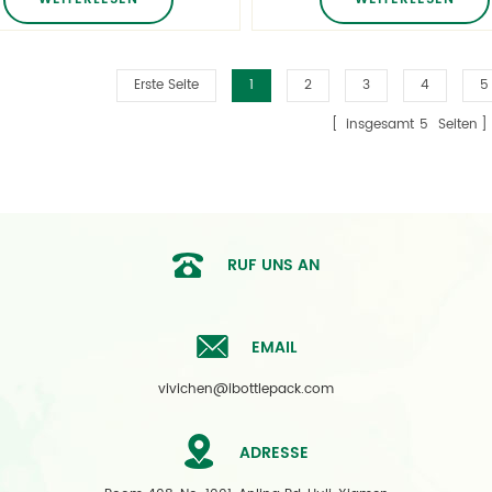
Erste Seite
1
2
3
4
5
insgesamt
5
Seiten
RUF UNS AN
EMAIL
vivichen@ibottlepack.com
ADRESSE