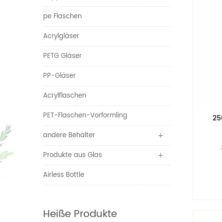
pe Flaschen
Acrylgläser
PETG Gläser
PP-Gläser
Acrylflaschen
PET-Flaschen-Vorformling
25
andere Behälter
Produkte aus Glas
Sp
anz
H
Airless Bottle
Pla
Heiße Produkte