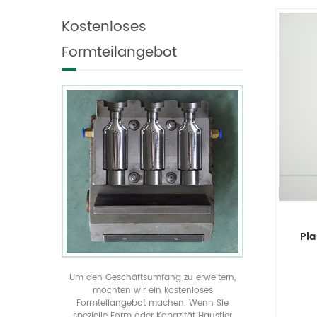
individualisieren und
geformte Flaschen in
Kostenloses
produzieren es.
allen Größen anzeigen
verwirklichen Sie Ihre
Formteilangebot
einzigartige
Produktverpackung durch
unser kostenloses
Spritzgussangebot
Pla
m
Pl
Um den Geschäftsumfang zu erweitern,
Kapp
möchten wir ein kostenloses
Butt
Formteilangebot machen. Wenn Sie
spezielle Form oder Kapazität Haustier