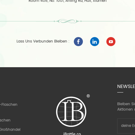
Room 408, No. 1001, Anling Rd, Huli, Xiamen
Lass Uns Verbunden Bleiben :
NEWSLE
Bleiben S
-Flaschen
Aktionen 
aschen
n Großhandel