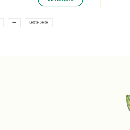
benutzerdefinierte Flaschen und
Gläser Schimmel kostenlos
angeboten!
Letzte Seite