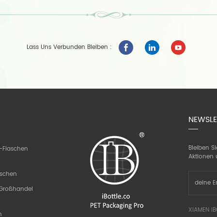
Lass Uns Verbunden Bleiben :
NEWSLE
Bleiben S
-Flaschen
Aktionen 
aschen
n Großhandel
XIAMEN IB
n