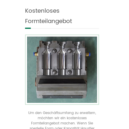
individualisieren und
geformte Flaschen in
Kostenloses
produzieren es.
allen Größen anzeigen
verwirklichen Sie Ihre
Formteilangebot
einzigartige
Produktverpackung durch
unser kostenloses
Spritzgussangebot
Um den Geschäftsumfang zu erweitern,
möchten wir ein kostenloses
Formteilangebot machen. Wenn Sie
spezielle Form oder Kapazität Haustier