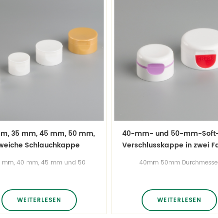
m, 35 mm, 45 mm, 50 mm,
40-mm- und 50-mm-Soft-
weiche Schlauchkappe
Verschlusskappe in zwei F
 mm, 40 mm, 45 mm und 50
40mm 50mm Durchmesse
Durchmesser Flip-Top-Kappe
Klappdeckel für weiche Roh
 weiche Rohre zweifarbige Flip-
zweifarbige Flip-Top-Kappe
Top-Kappe im neuen Stil
neuen Stil benutzerdefinierte F
utzerdefinierte Farbe für Ober-
für Ober- und Unterteil erhält
WEITERLESEN
WEITERLESEN
und Unterteil erhältlich