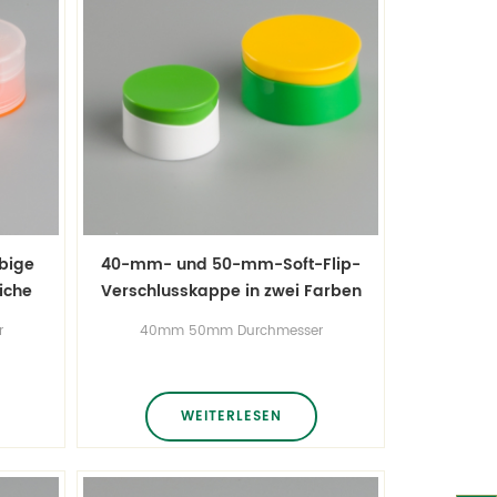
bige
40-mm- und 50-mm-Soft-Flip-
iche
Verschlusskappe in zwei Farben
r
40mm 50mm Durchmesser
re
Klappdeckel für weiche Rohre
 im
zweifarbige Flip-Top-Kappe im
arbe
neuen Stil benutzerdefinierte Farbe
lich
für Ober- und Unterteil erhältlich
WEITERLESEN