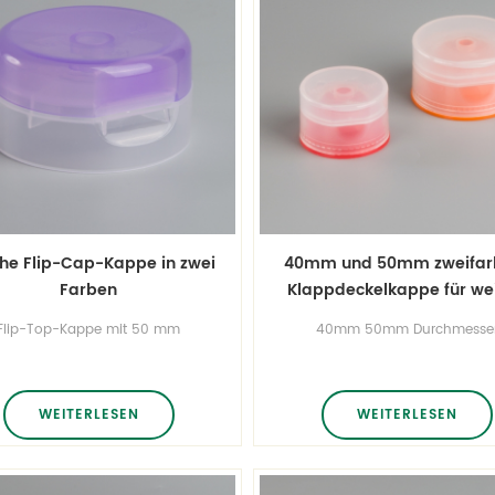
he Flip-Cap-Kappe in zwei
40mm und 50mm zweifar
Farben
Klappdeckelkappe für we
Schläuche
Flip-Top-Kappe mit 50 mm
40mm 50mm Durchmesse
urchmesser für weiche Rohre
Klappdeckel für weiche Roh
weifarbige Flip-Top-Kappe im
zweifarbige Flip-Top-Kappe
en Stil benutzerdefinierte Farbe
neuen Stil benutzerdefinierte F
r Ober- und Unterteil erhältlich
für Ober- und Unterteil erhält
WEITERLESEN
WEITERLESEN