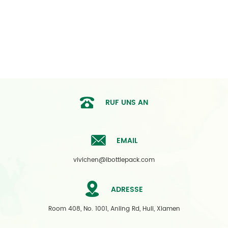
RUF UNS AN
EMAIL
vivichen@ibottlepack.com
ADRESSE
Room 408, No. 1001, Anling Rd, Huli, Xiamen