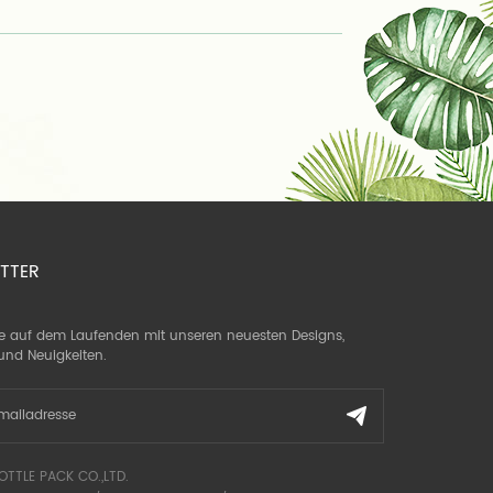
TTER
ie auf dem Laufenden mit unseren neuesten Designs,
und Neuigkeiten.
OTTLE PACK CO.,LTD.