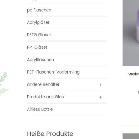
pe Flaschen
Acrylgläser
PETG Gläser
PP-Gläser
Acrylflaschen
PET-Flaschen-Vorformling
weic
andere Behälter
Produkte aus Glas
D
z
neu
Airless Bottle
fü
Heiße Produkte