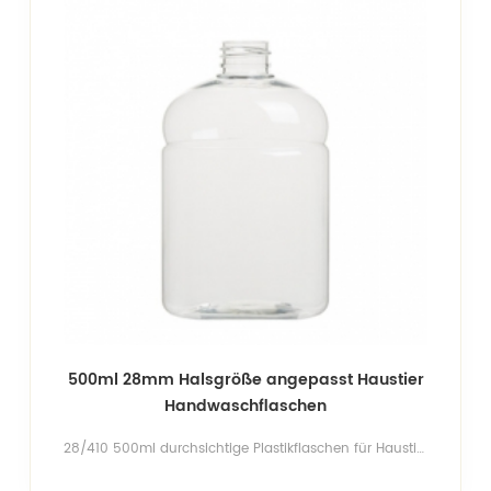
500ml 28mm Halsgröße angepasst Haustier
Handwaschflaschen
28/410 500ml durchsichtige Plastikflaschen für Haustiere Shampooflaschen Lotionsflaschen Kugelflaschen, Cosmo-Rundflaschen, Zylinderflaschen und Vierkantflaschen in voller Größe Kontaktieren Sie uns für eine kostenlose Flaschenformung!