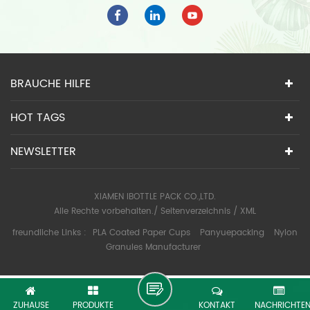
BRAUCHE HILFE
HOT TAGS
NEWSLETTER
XIAMEN IBOTTLE PACK CO.,LTD.
Alle Rechte vorbehalten./
Seitenverzeichnis
/
XML
freundliche Links :
PLA Coated Paper Cups
Panyuepacking
Nylon
Granules Manufacturer
ZUHAUSE
PRODUKTE
KONTAKT
NACHRICHTE