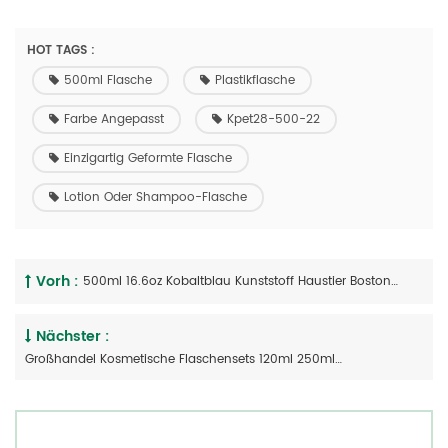
HOT TAGS :
500ml Flasche
Plastikflasche
Farbe Angepasst
Kpet28-500-22
Einzigartig Geformte Flasche
Lotion Oder Shampoo-Flasche
Vorh :
500ml 16.6oz Kobaltblau Kunststoff Haustier Boston Runde Flasche
Nächster :
Großhandel Kosmetische Flaschensets 120ml 250ml PET-Flasche Mit Goldenem Schraubverschluss