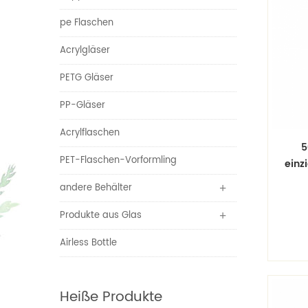
pe Flaschen
Acrylgläser
PETG Gläser
PP-Gläser
Acrylflaschen
5
PET-Flaschen-Vorformling
einz
flas
andere Behälter
Pl
Produkte aus Glas
gef
a
Airless Bottle
ei
Heiße Produkte