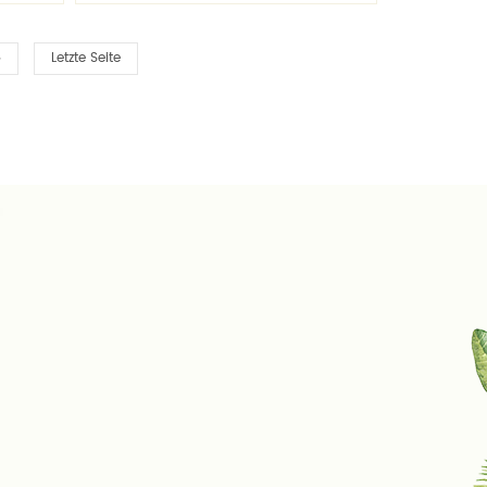
ns
Flaschen kontaktieren Sie uns
kostenlos Moulding!
Letzte Seite