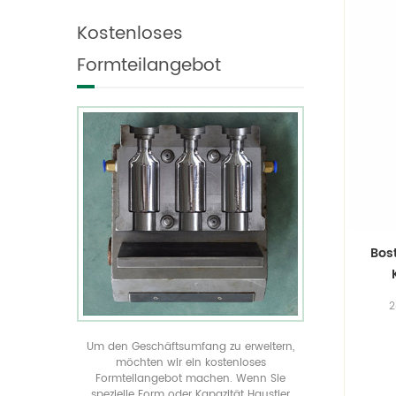
individualisieren und
geformte Flaschen in
Kostenloses
produzieren es.
allen Größen anzeigen
verwirklichen Sie Ihre
Formteilangebot
einzigartige
Produktverpackung durch
unser kostenloses
Spritzgussangebot
Bos
2
Ha
Sha
Um den Geschäftsumfang zu erweitern,
in 
möchten wir ein kostenloses
Formteilangebot machen. Wenn Sie
Zyl
spezielle Form oder Kapazität Haustier