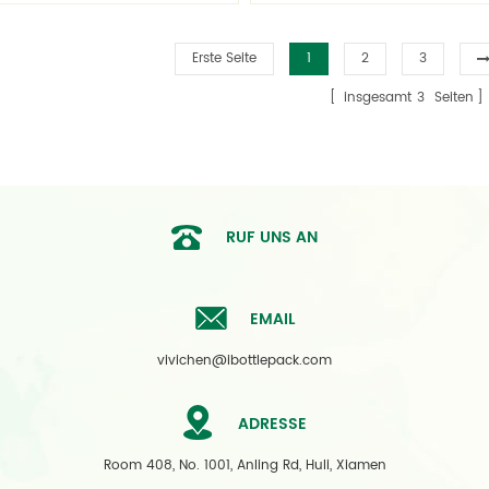
laschen kontaktieren Sie uns
Flaschen kontaktieren Sie u
kostenlos Moulding!
kostenlos Moulding!
Erste Seite
1
2
3
insgesamt
3
Seiten
RUF UNS AN
EMAIL
vivichen@ibottlepack.com
ADRESSE
Room 408, No. 1001, Anling Rd, Huli, Xiamen