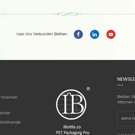
Lass Uns Verbunden Bleiben :
NEWSLE
Bleiben S
-Flaschen
Aktionen 
aschen
n Großhandel