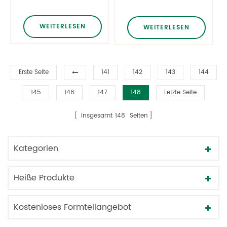
mit lotion Pumpe
mit lotion Pumpe
für shampoo
WEITERLESEN
WEITERLESEN
Erste Seite
141
142
143
144
145
146
147
148
Letzte Seite
insgesamt
148
Seiten
Kategorien
Heiße Produkte
Kostenloses Formteilangebot