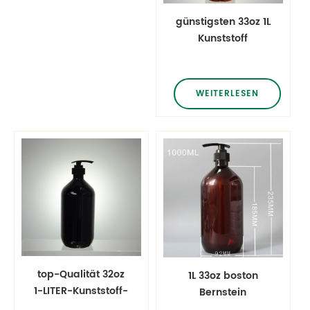
günstigsten 33oz 1L
Kunststoff
Bernstein cosmo
Flasche mit lotion
Pumpe
WEITERLESEN
top-Qualität 32oz
1L 33oz boston
1-LITER-Kunststoff-
Bernstein
schwarz-Flasche
Kunststoff-Flasche