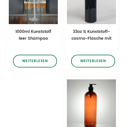
33oz 1L Kunststoff-
1000ml Kunststoff
cosmo-Flasche mit
leer Shampoo
trigger für Reiniger
Haar Gel Duschgel
Flüssigkeit
Creme Haustier
Pump Flasche
WEITERLESEN
WEITERLESEN