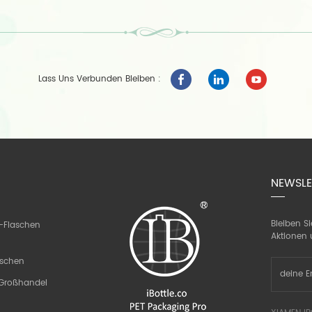
Lass Uns Verbunden Bleiben :
NEWSLE
Bleiben S
-Flaschen
Aktionen 
aschen
n Großhandel