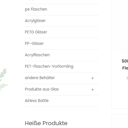
pe Flaschen
Acrylgläser
PETG Gläser
PP-Gläser
Acrylflaschen
50
PET-Flaschen-Vorformling
Fl
andere Behälter
Flas
Grö
Produkte aus Glas
kos
Airless Bottle
Heiße Produkte