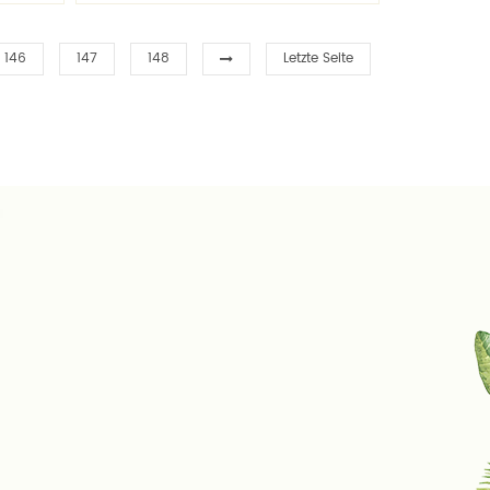
 für
Flaschen kontaktieren Sie uns
ing!
kostenlos Moulding!
146
147
148
Letzte Seite