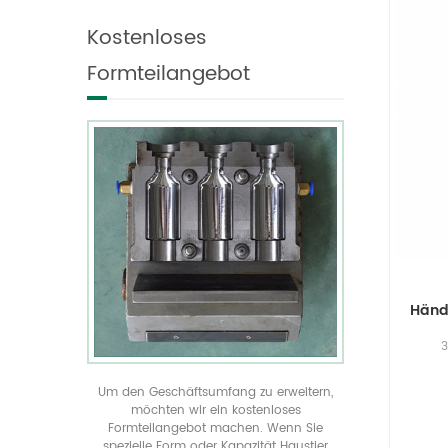
individualisieren und
geformte Flaschen in
Kostenloses
produzieren es.
allen Größen anzeigen
verwirklichen Sie Ihre
Formteilangebot
einzigartige
Produktverpackung durch
unser kostenloses
Spritzgussangebot
Händ
3
Ha
Sha
Um den Geschäftsumfang zu erweitern,
in 
möchten wir ein kostenloses
Formteilangebot machen. Wenn Sie
Zyl
spezielle Form oder Kapazität Haustier