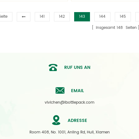
laschen kontaktieren Sie uns
Flaschen kontaktieren Sie uns
kostenlos Moulding!
eine kostenlose Flasche Mould
Seite
141
142
143
144
145
insgesamt
148
Seiten
RUF UNS AN
EMAIL
vivichen@ibottlepack.com
ADRESSE
Room 408, No. 1001, Anling Rd, Huli, Xiamen