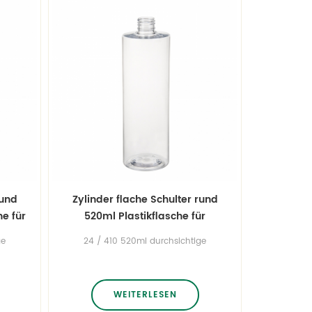
rund
Zylinder flache Schulter rund
he für
520ml Plastikflasche für
Haustiere
ge
24 / 410 520ml durchsichtige
e
Haustierflaschen aus Kunststoff
chen
Shampooflaschen Lotionsflaschen
les,
in voller Größe von Bullet Bottles,
Cosmo runde Flaschen,
WEITERLESEN
sche
Zylinderflaschen und quadratische