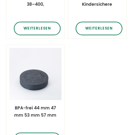
38–400,
Kindersichere
kindersichere
Kappe Medizinpille
Kappe,
Kindersichere
Medizinpille,
Kappe
WEITERLESEN
WEITERLESEN
kindersichere
Herunterdrücken
Kappe, Verschluss
und
nach unten
Drehverschluss
drücken und
drehen
BPA-frei 44 mm 47
mm 53 mm 57 mm
Druckverschluss
und