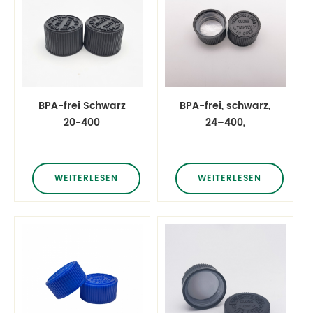
BPA-frei Schwarz
BPA-frei, schwarz,
20-400
24–400,
Kindersichere
kindersichere
Kappe Medizinpille
Kappe,
Kindersichere
Medizinpille,
WEITERLESEN
WEITERLESEN
Kappe
kindersichere
Herunterdrücken
Kappe, Verschluss
und
nach unten
Drehverschluss
drücken und
drehen