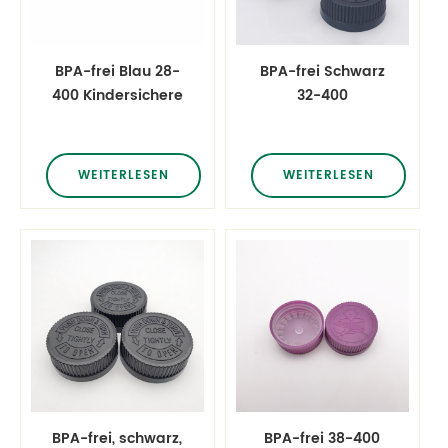
BPA-frei Blau 28-
BPA-frei Schwarz
400 Kindersichere
32-400
Kappe Medizinpille
Kindersichere
Kindersichere
Kappe Medizinpille
Kappe
Kindersichere
WEITERLESEN
WEITERLESEN
Herunterdrücken
Kappe
und
Herunterdrücken
Drehverschluss
und
Drehverschluss
BPA-frei, schwarz,
BPA-frei 38-400