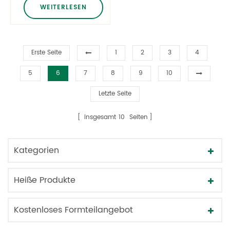
Drehverschluss
WEITERLESEN
Schraubverschluss
Kindersicherungskappe
Gesundheitspflegeprodukt
Medizinkappe
Erste Seite
1
2
3
4
5
6
7
8
9
10
Letzte Seite
insgesamt
10
Seiten
Kategorien
Heiße Produkte
Kostenloses Formteilangebot