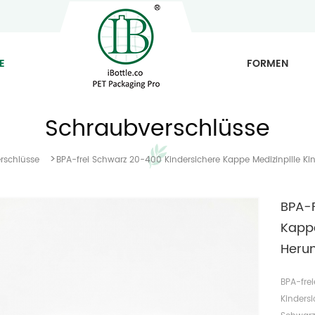
E
FORMEN
Schraubverschlüsse
>
rschlüsse
BPA-frei Schwarz 20-400 Kindersichere Kappe Medizinpille K
BPA-F
Kappe
Herun
BPA-frei
Kinders