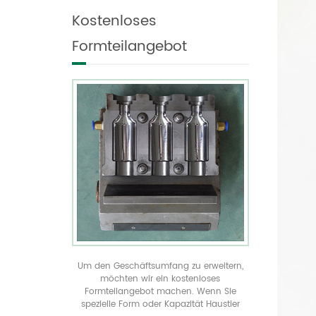
individualisieren und
geformte Flaschen in
Kostenloses
produzieren es.
allen Größen anzeigen
verwirklichen Sie Ihre
Formteilangebot
einzigartige
Produktverpackung
durch unser kostenloses
Spritzgussangebot
Um den Geschäftsumfang zu erweitern,
möchten wir ein kostenloses
Formteilangebot machen. Wenn Sie
spezielle Form oder Kapazität Haustier