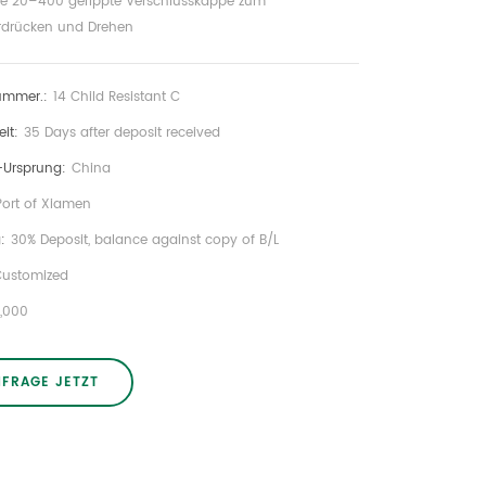
e 20–400 gerippte Verschlusskappe zum
rdrücken und Drehen
nummer.:
14 Child Resistant C
eit:
35 Days after deposit received
-Ursprung:
China
Port of Xiamen
:
30% Deposit, balance against copy of B/L
Customized
0,000
NFRAGE JETZT