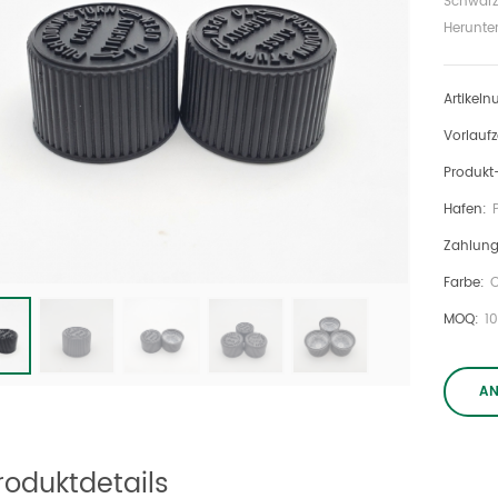
Schwarz
Herunte
Artikel
Vorlaufz
Produkt
Hafen:
Zahlung
Farbe:
MOQ:
1
A
roduktdetails