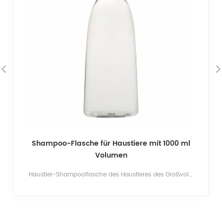
Shampoo-Flasche für Haustiere mit 1000 ml
Volumen
Haustier-Shampooflasche des Haustieres des Großvolumens 1000ml,bpa-freie Verpackung für Duschgel, Shampoo. gesicherte Qualität und guter Preis.