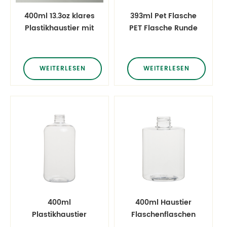
400ml 13.3oz klares
393ml Pet Flasche
Plastikhaustier mit
PET Flasche Runde
schwarzem Deckel
Flasche
WEITERLESEN
WEITERLESEN
400ml
400ml Haustier
Plastikhaustier
Flaschenflaschen
Boston runde freie
aus Kunststoff