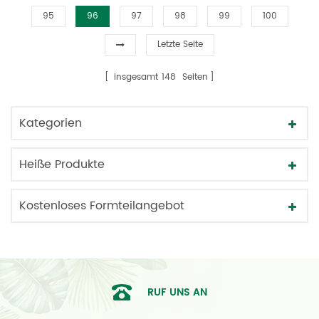
95
96
97
98
99
100
Letzte Seite
insgesamt
148
Seiten
Kategorien
Heiße Produkte
Kostenloses Formteilangebot
RUF UNS AN