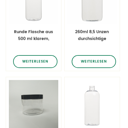
Runde Flasche aus
260ml 8,5 Unzen
500 ml klarem,
durchsichtige
rundem Kunststoff
Plastik-Cosmo-
aus Kunststoff
Oval-Shampoo-
Flaschen
WEITERLESEN
WEITERLESEN