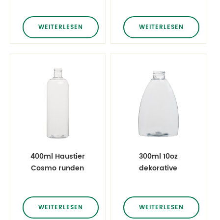
Flaschen
Lotion Flaschen
WEITERLESEN
WEITERLESEN
400ml Haustier
300ml 10oz
Cosmo runden
dekorative
Flaschen Kunststoff
Shampoo und
Lotion Flaschen
Conditioner
Flaschen
WEITERLESEN
WEITERLESEN