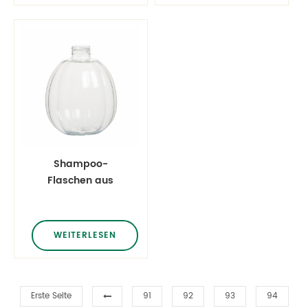
Shampoo-
Flaschen aus
klarem Kunststoff
für Haustiere mit
450 ml und 15oz
WEITERLESEN
Erste Seite
91
92
93
94