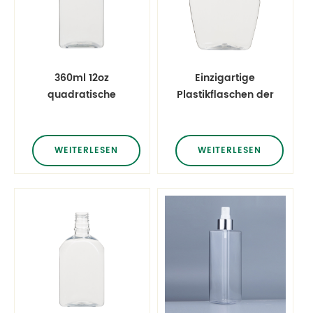
360ml 12oz
Einzigartige
quadratische
Plastikflaschen der
Plastikflaschen
dekorativen
Plastikflaschen
380ml
WEITERLESEN
WEITERLESEN