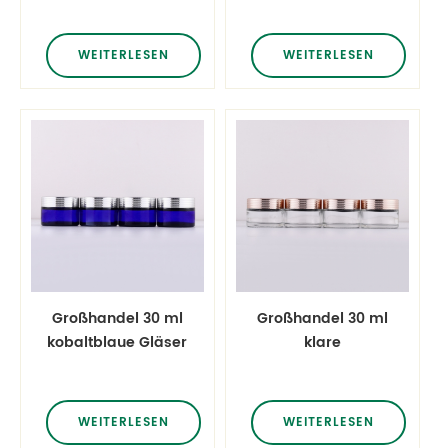
んの霧のスプレーヤー
Deckel
のシャンプーのローシ
Gesichtscreme
WEITERLESEN
WEITERLESEN
ョンのトナーのびん
Augencreme
Feuchtigkeitscreme
Flaschen
Hautpflege Gläser
Großhandel 30 ml
Großhandel 30 ml
kobaltblaue Gläser
klare
mit silbernem
Mattglasgläser mit
Zelldeckel
roségoldenem
Gesichtscreme
Zelldeckel
WEITERLESEN
WEITERLESEN
Augencreme
Gesichtscreme