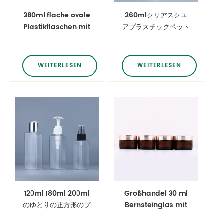
380ml flache ovale
260mlクリアスクエ
Plastikflaschen mit
アプラスチックペット
hohem
ボトルミストスプレー
Halsabschluss
シャンプーローション
トナーボトル、メタリ
WEITERLESEN
WEITERLESEN
ックシルバーゴールド
ミストスプレー付き
120ml 180ml 200ml
Großhandel 30 ml
のゆとりの正方形のプ
Bernsteinglas mit
ラスチック ペットび
roségoldenem