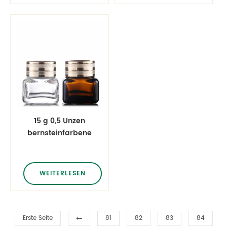
Feuchtigkeitscreme
Augencreme
Flaschen
Feuchtigkeitsflaschen
Hautpflege Gläser
Hautpflegegläser
15 g 0,5 Unzen
bernsteinfarbene
quadratische
Gläser mit
goldenem Deckel
WEITERLESEN
Gesichtscreme
Augencreme
Feuchtigkeitscreme
Hautpflege Gläser
Erste Seite
81
82
83
84