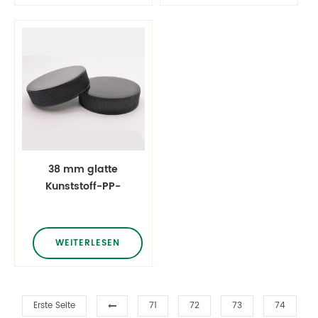
Soßenverschluss
Lotion
38 mm glatte
Kunststoff-PP-
Schraubkappen
Induktionsversiegelungsfolie
gerippte 38-410
WEITERLESEN
Kunststoff-
Schraubdeckel
Erste Seite
71
72
73
74