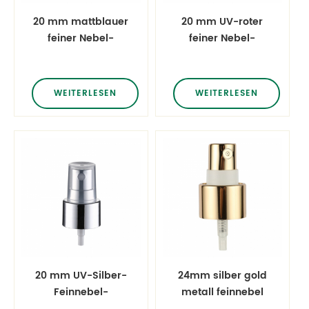
20 mm mattblauer
20 mm UV-roter
feiner Nebel-
feiner Nebel-
Fingersprüher aus
Fingersprüher
Kunststoff,
Kunststoffzerstäuber
Zerstäuber,
Parfüm-
WEITERLESEN
WEITERLESEN
Parfüm,
Desinfektionsmittel
Desinfektionsmittel,
medizinischer
medizinischer
Alkoholsprüher
Alkoholsprüher
20 mm UV-Silber-
24mm silber gold
Feinnebel-
metall feinnebel
Fingersprüher
fingersprüher