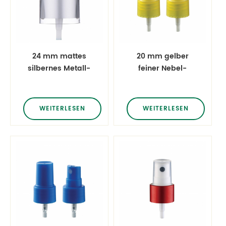
24 mm mattes
20 mm gelber
silbernes Metall-
feiner Nebel-
Feinnebel-
Fingersprüher
Fingersprüher
Kunststoffzerstäuber
Kunststoffzerstäuber
Parfüm-
WEITERLESEN
WEITERLESEN
Parfüm-
Desinfektionsmittel
Desinfektionsmittel
medizinischer
medizinischer
Alkoholnebelsprüher
Alkoholsprüher mit
AS-Klarsichtkappe