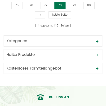
75
76
77
78
79
80
Letzte Seite
insgesamt
148
Seiten
Kategorien
Heiße Produkte
Kostenloses Formteilangebot
RUF UNS AN