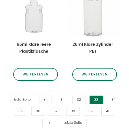
65ml klare leere
26ml Klare Zylinder
Plastikflasche
PET
Kunststoffflasche
WEITERLESEN
WEITERLESEN
Erste Seite
31
32
33
34
35
36
37
38
39
40
Letzte Seite