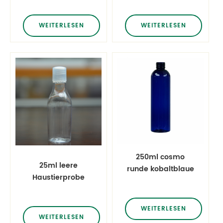
Flasche
Form
Plastikflasche
WEITERLESEN
WEITERLESEN
250ml cosmo
25ml leere
runde kobaltblaue
Haustierprobe
Haarpflegesprayflaschen
Kosmetikflasche
Reiselotion
WEITERLESEN
Shampooflasche
WEITERLESEN