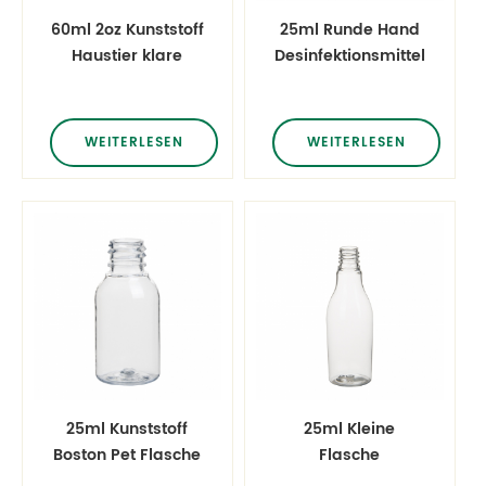
60ml 2oz Kunststoff
25ml Runde Hand
Haustier klare
Desinfektionsmittel
Flaschen
Haustierplastikflasche
WEITERLESEN
WEITERLESEN
25ml Kunststoff
25ml Kleine
Boston Pet Flasche
Flasche
Tubby Plastic
Champagnerflasche