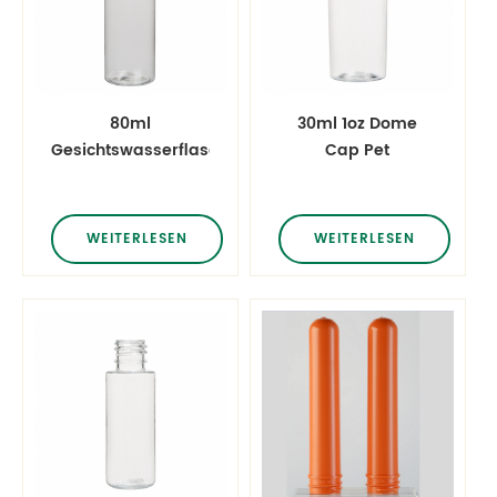
80ml
30ml 1oz Dome
Gesichtswasserflaschen
Cap Pet
mit
Parfümflaschen
Schraubverschluss
WEITERLESEN
WEITERLESEN