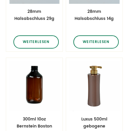
28mm
28mm
Halsabschluss 29g
Halsabschluss 14g
klare PET-
klare PET-
Flaschenform
Flaschenvorform
WEITERLESEN
WEITERLESEN
300ml 10oz
Luxus 500ml
Bernstein Boston
gebogene