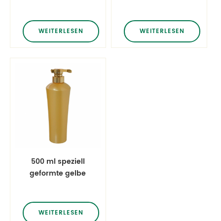
runde Flasche
Haustierplastikshampoofl
ätherisches Öl
WEITERLESEN
WEITERLESEN
500 ml speziell
geformte gelbe
Waschflaschen mit
goldenen Pumps
WEITERLESEN