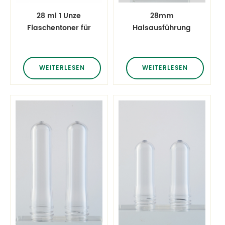
28 ml 1 Unze
28mm
Flaschentoner für
Halsausführung
Haustiere
35g orange
Vorform einer
Haustierflasche
WEITERLESEN
WEITERLESEN