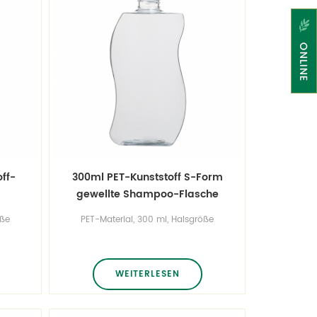
ff-
300ml PET-Kunststoff S-Form
gewellte Shampoo-Flasche
Hautlotion-Flasche
öße
PET-Material, 300 ml, Halsgröße
24/410, Sonderfarbe.
WEITERLESEN