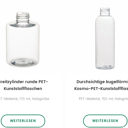
Breitzylinder runde PET-
Durchsichtige kugelförm
Kunststoffflaschen
Kosmo-PET-Kunststofffla
ET-Material, 170 ml, Halsgröße
PET-Material, 150 ml, Halsgr
24/410, Sonderfarben.
24/410, Sonderfarben.
WEITERLESEN
WEITERLESEN