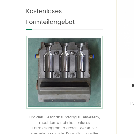
individualisieren und
geformte Flaschen in
Kostenloses
produzieren es.
allen Größen anzeigen
verwirklichen Sie Ihre
Formteilangebot
einzigartige
Produktverpackung durch
unser kostenloses
Spritzgussangebot
P
Um den Geschäftsumfang zu erweitern,
möchten wir ein kostenloses
Formteilangebot machen. Wenn Sie
spezielle Form oder Kapazität Haustier