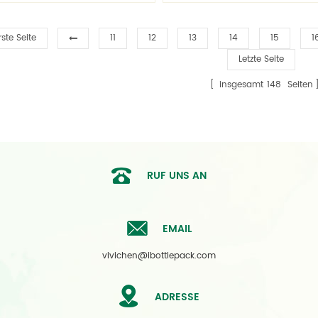
rste Seite
11
12
13
14
15
1
Letzte Seite
insgesamt
148
Seiten
RUF UNS AN
EMAIL
vivichen@ibottlepack.com
ADRESSE