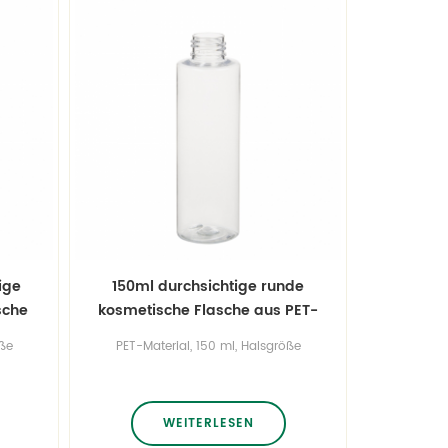
ige
150ml durchsichtige runde
sche
kosmetische Flasche aus PET-
Kunststoffzylinder
öße
PET-Material, 150 ml, Halsgröße
24/410, Sonderfarbe.
WEITERLESEN