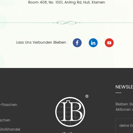
Room 408, No. 1001, Anling Rd, Huli, Xiamen
Lass Uns Verbunden Bleiben :
NEWSLE
Bleiben S
-Flaschen
Aktionen 
aschen
n Großhandel