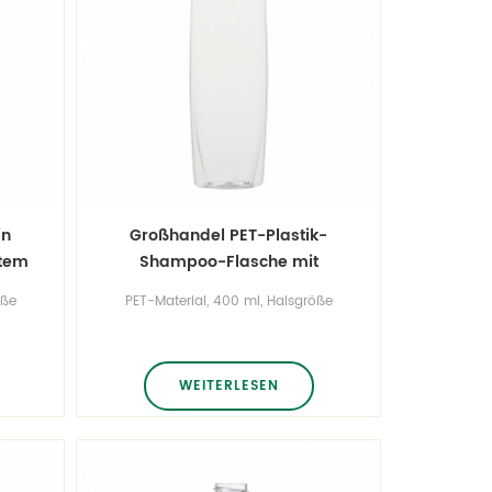
in
Großhandel PET-Plastik-
rtem
Shampoo-Flasche mit
Klappverschluss
öße
PET-Material, 400 ml, Halsgröße
24/410, Sonderfarbe.
WEITERLESEN