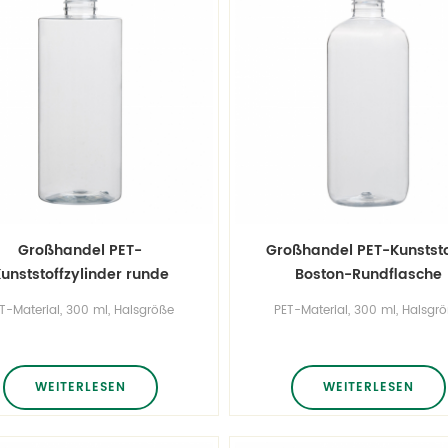
Großhandel PET-
Großhandel PET-Kunststo
unststoffzylinder runde
Boston-Rundflasche
Flasche
T-Material, 300 ml, Halsgröße
PET-Material, 300 ml, Halsgr
24/410, Sonderfarbe.
24/410, Sonderfarbe.
WEITERLESEN
WEITERLESEN