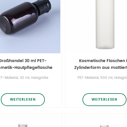
Großhandel 30 ml PET-
Kosmetische Flaschen 
metik-Hautpflegeflasche
Zylinderform aus mattie
aus Kunststoff mit
PET-Kunststoff
ET-Material, 30 ml, Halsgröße
PET-Material, 500 ml, Halsgr
Klappverschluss
410, benutzerdefinierte Farben.
28/410, Sonderfarben.
WEITERLESEN
WEITERLESEN