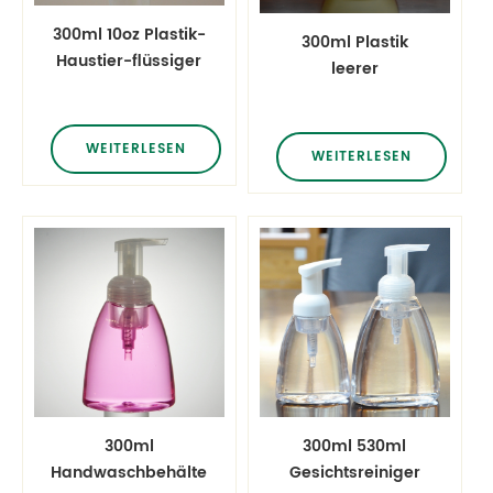
300ml 10oz Plastik-
300ml Plastik
Haustier-flüssiger
leerer
Seifen-Flaschen-
Gesichtsreinigungsmittel
Schaumlack-
Wasserschaumpumpe
Flasche
HDPE Flasche
WEITERLESEN
WEITERLESEN
300ml
300ml 530ml
Handwaschbehälter
Gesichtsreiniger