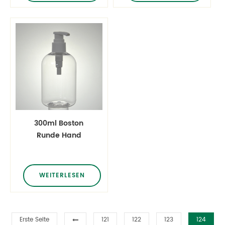
300ml Boston
Runde Hand
Sanitizer Gelpet
Pumpe Flasche
WEITERLESEN
Erste Seite
121
122
123
124