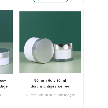
und
ュー ふた付き プライベートラベルの高
s
級クリームジャー
xus-
50 mm Hals 30 ml
dige
durchsichtiges weißes
e mit
doppelwandiges Kunststoff-
s-
50 mm Hals 30 ml durchsichtiges
PET-Glas Gesichtscreme
PET-
weißes doppelwandiges Kunststoff-
Feuchtigkeitscreme Luxusglas
PET-Glas Gesichtscreme