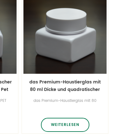
ischer
das Premium-Haustierglas mit
 Pet
80 ml Dicke und quadratischer
Creme
 PET
das Premium-Haustierglas mit 80
ssen
ml Dicke und quadratischer Creme.
 es.
Holen Sie sich eine kostenlose
Plastikflaschenform für Ihre eigene
Marke! Wir entwerfen,
WEITERLESEN
individualisieren und produzieren
es.