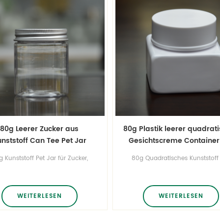
80g Leerer Zucker aus
80g Plastik leerer quadrat
nststoff Can Tee Pet Jar
Gesichtscreme Container
Jar
 Kunststoff Pet Jar für Zucker,
80g Quadratisches Kunststoff
verpackung . WE Gestalten Sie
JAR . WE Gestalten Sie es, pa
es, passen Sie es an und
Sie es an und produzieren Sie
produzieren Sie es.
WEITERLESEN
WEITERLESEN