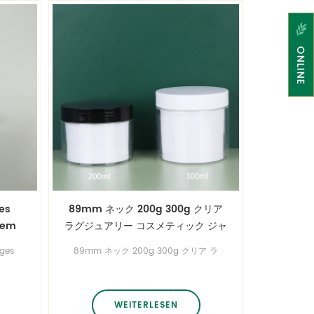
ges
89mm ネック 200g 300g クリア
dem
ラグジュアリー コスメティック ジャ
ckel
ー ヘビー ウォール ダブル ウォール
ges
89mm ネック 200g 300g クリア ラ
PET ジャー フェイシャル クリーム
zem
グジュアリー コスメティック ジャー
モイスチャライザー ボトル ブラック
 von
ヘビー ウォール ダブル ウォール PET
00ml,
ジャー フェイシャル クリーム モイス
スクリュー ふた付き
チャライザー ボトル ブラック スクリ
WEITERLESEN