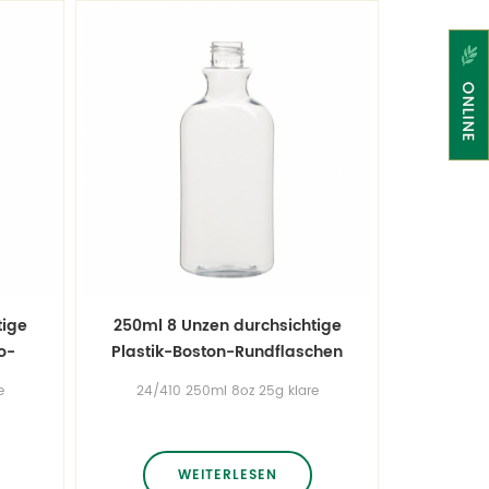
tige
250ml 8 Unzen durchsichtige
o-
Plastik-Boston-Rundflaschen
e
24/410 250ml 8oz 25g klare
nd
Plastikflasche runder Flasche
re
Boston Vollgrößen von
ößen
Rundflaschen, Cosmo-
re
Rundflaschen, Flaschenflaschen
WEITERLESEN