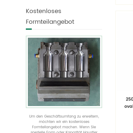
viel
individualisieren und
in
geformte Flaschen in
Kostenloses
produzieren es.
allen Größen anzeigen
verwirklichen Sie Ihre
Formteilangebot
einzigartige
Produktverpackung durch
unser kostenloses
Spritzgussangebot
250
ova
Um den Geschäftsumfang zu erweitern,
möchten wir ein kostenloses
Formteilangebot machen. Wenn Sie
Sh
spezielle Form oder Kapazität Haustier