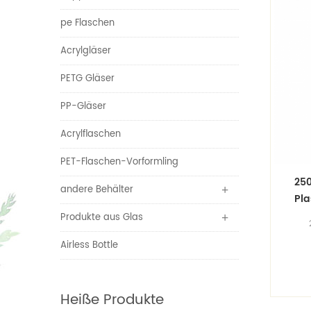
pe Flaschen
Acrylgläser
PETG Gläser
PP-Gläser
Acrylflaschen
PET-Flaschen-Vorformling
250
andere Behälter
Pla
Produkte aus Glas
Plas
Airless Bottle
Fla
a
ei
Heiße Produkte