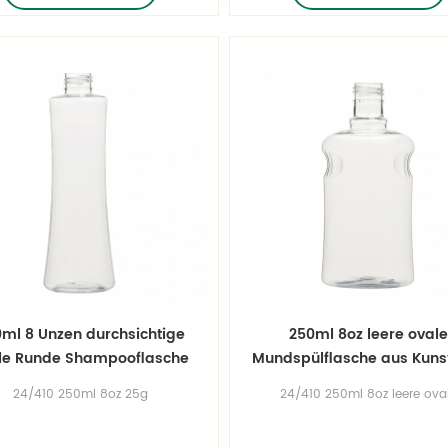
es mehr Kontaktieren Sie uns für
einzigartige Produktverpack
dividuelle Plastikflaschenform!
durch unser kostenloses
Spritzgussangebot
ml 8 Unzen durchsichtige
250ml 8oz leere ovale
le Runde Shampooflasche
Mundspülflasche aus Kunst
aus Kunststoff
für Haustiere
24/410 250ml 8oz 25g
24/410 250ml 8oz leere ova
Plastikhaustier Oval Runde
Plastikflaschen für den Mund
ampoo-Flasche verschiedene
Mundspülflaschen großer Behä