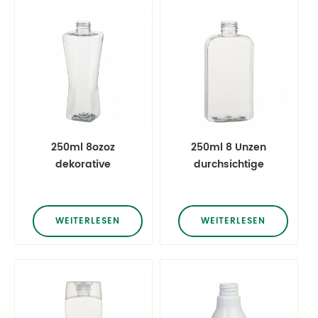
250ml 8ozoz
250ml 8 Unzen
dekorative
durchsichtige
Shampoo- und
Plastikflaschen für
Conditioner-
Haustiere
Flaschen
WEITERLESEN
WEITERLESEN