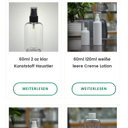
60ml 2 oz klar
60ml 120ml weiße
Kunststoff Haustier
leere Creme Lotion
rechteckige
Toner Kosmetik
Flasche mit
Verpackung
Sprühnebel
Haustier Pump
WEITERLESEN
WEITERLESEN
Flaschen Mit Big
Cap