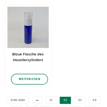
Blaue Flasche des
Haustierzylinders
mit 60ml 2oz
Plastikmit weißer
Behandlungspumpe
WEITERLESEN
Erste Seite
61
62
63
64