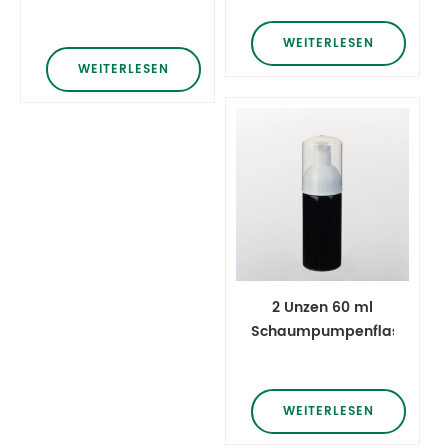
bottles with mist
Sprühflasche
sprayer
ätherisches Öl
WEITERLESEN
Kosmetik
WEITERLESEN
Verpackung
Haustier Flasche
2 Unzen 60 ml
Schaumpumpenflaschen
zum
Händewaschen
WEITERLESEN