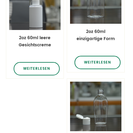
2oz 60ml
2oz 60ml leere
einzigartige Form
Gesichtscreme
leere Creme
Kosmetikverpackung
Haustierkosmetik
Haustierflasche mit
Verpackungsflasche
WEITERLESEN
Big Cap
WEITERLESEN