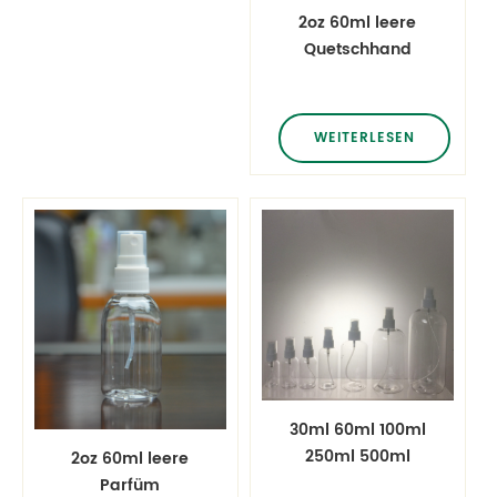
2oz 60ml leere
Quetschhand
Desinfektionsmittel
gel waschfrei Gel
Kosmetik
WEITERLESEN
Verpackung
Haustierflasche
30ml 60ml 100ml
250ml 500ml
2oz 60ml leere
boston plastic
Parfüm