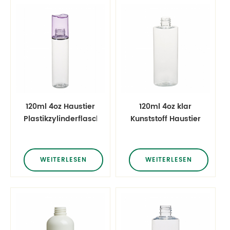
120ml 4oz Haustier
120ml 4oz klar
Plastikzylinderflasche
Kunststoff Haustier
mit Überkappe
oval runden
Shampoo Flasche
WEITERLESEN
WEITERLESEN