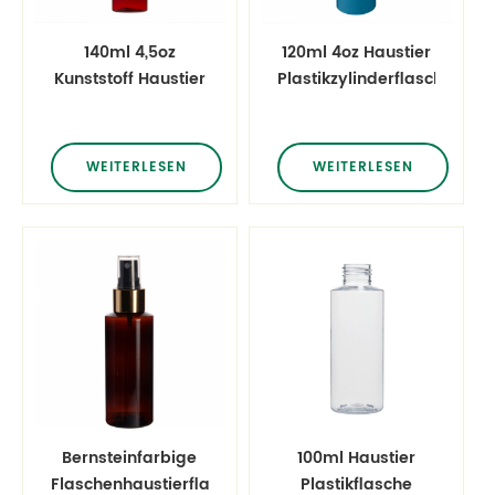
140ml 4,5oz
120ml 4oz Haustier
Kunststoff Haustier
Plastikzylinderflasche
Bernstein Zylinder
mit Überkappe
Flasche mit
doppelwandiger
WEITERLESEN
WEITERLESEN
Kappe und inneren
Stecker
Bernsteinfarbige
100ml Haustier
Flaschenhaustierflasche
Plastikflasche