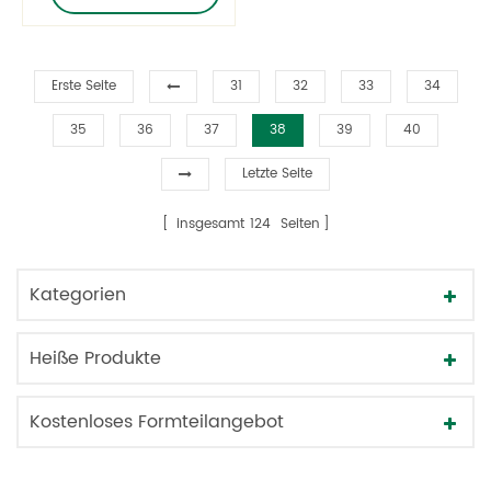
Erste Seite
31
32
33
34
35
36
37
38
39
40
Letzte Seite
insgesamt
124
Seiten
Kategorien
Heiße Produkte
Kostenloses Formteilangebot