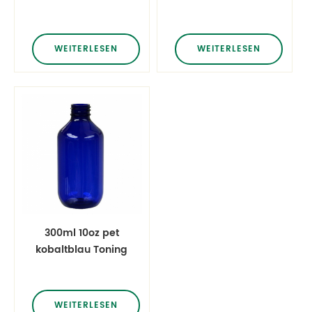
Plastiks des
löschen runde
Haustieres 40ml
Lotionsflaschen
WEITERLESEN
WEITERLESEN
300ml 10oz pet
kobaltblau Toning
Solution
Kosmetikverpackung
WEITERLESEN