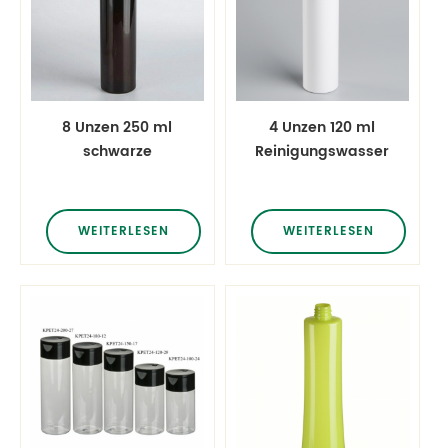
8 Unzen 250 ml
4 Unzen 120 ml
schwarze
Reinigungswasser
Kugelform Haustier
Nagellackentferner
Körperlotion
Behälter
Flaschen
WEITERLESEN
WEITERLESEN