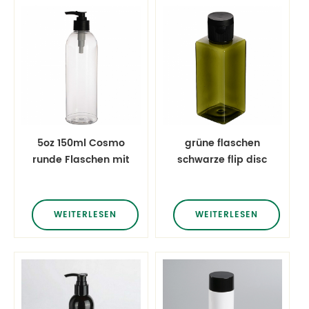
5oz 150ml Cosmo
grüne flaschen
runde Flaschen mit
schwarze flip disc
schwarzen
kappe
Lotionspumpen
quadratische
flaschen mit 120 ml
WEITERLESEN
WEITERLESEN
lotion