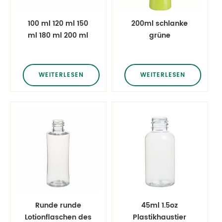
100 ml 120 ml 150
200ml schlanke
ml 180 ml 200 ml
grüne
klare PET-Zylinder-
Haustierflaschen
Make-up-
Mückensprühgeräte
Entferner-Politur-
WEITERLESEN
WEITERLESEN
Öl-Entferner-
Flaschen-Serie
Runde runde
45ml 1.5oz
Lotionflaschen des
Plastikhaustier