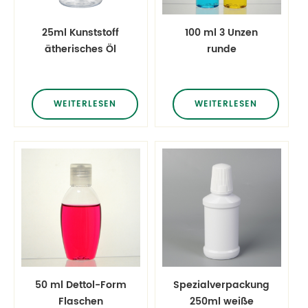
25ml Kunststoff
100 ml 3 Unzen
ätherisches Öl
runde
Flasche
Antivirensprühflaschen
WEITERLESEN
WEITERLESEN
50 ml Dettol-Form
Spezialverpackung
Flaschen
250ml weiße