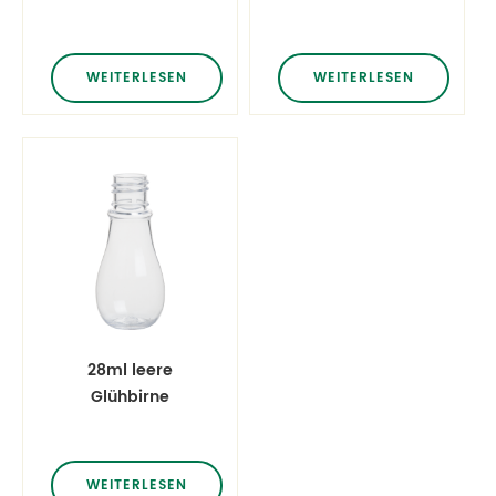
Händedesinfektionsmittelbehälter
flüssige
mit Klappdeckeln
Mundspülflaschen
lose
WEITERLESEN
WEITERLESEN
28ml leere
Glühbirne
Plastikflaschen
WEITERLESEN