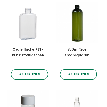
Ovale flache PET-
360ml 12oz
Kunststoffflaschen
smaragdgrün
Hautpflegeflaschenverpackungen
spülen
Haarspülung
Flaschen
WEITERLESEN
WEITERLESEN