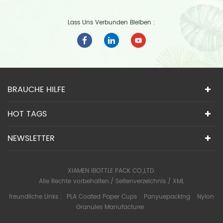
Lass Uns Verbunden Bleiben :
BRAUCHE HILFE
HOT TAGS
NEWSLETTER
XIAMEN IBOTTLE PACK CO.,LTD.
Alle Rechte vorbehalten./
Seitenverzeichnis
/
XML
freundliche Links :
PLA Coated Paper Cups
Panyuepacking
Nylon
Granules Manufacturer