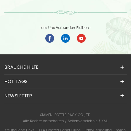
Lass Uns Verbunden Bleiben :
BRAUCHE HILFE
HOT TAGS
NEWSLETTER
XIAMEN IBOTTLE PACK CO.,LTD.
Alle Rechte vorbehalten./
Seitenverzeichnis
/
XML
freundliche Links :
PLA Coated Paper Cups
Panyuepacking
Nylon