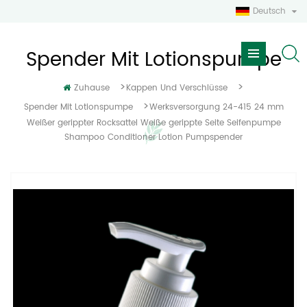
Deutsch
Spender Mit Lotionspumpe
>
>
Zuhause
Kappen Und Verschlüsse
>
Spender Mit Lotionspumpe
Werksversorgung 24-415 24 mm
Weißer gerippter Rocksattel Weiße gerippte Seite Seifenpumpe
Shampoo Conditioner Lotion Pumpspender